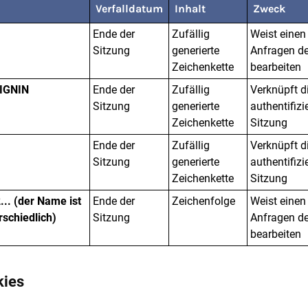
Verfalldatum
Inhalt
Zweck
Ende der
Zufällig
Weist einen
Sitzung
generierte
Anfragen de
Zeichenkette
bearbeiten
IGNIN
Ende der
Zufällig
Verknüpft d
Sitzung
generierte
authentifizi
Zeichenkette
Sitzung
Ende der
Zufällig
Verknüpft d
Sitzung
generierte
authentifizi
Zeichenkette
Sitzung
. (der Name ist
Ende der
Zeichenfolge
Weist einen
rschiedlich)
Sitzung
Anfragen de
bearbeiten
kies