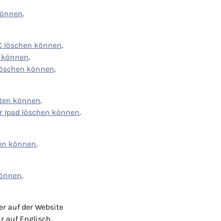
können
.
PC löschen können
.
n können
.
 löschen können
.
lten können
.
er Ipad löschen können
.
hen können
.
können
.
er auf der Website
ur auf Englisch.