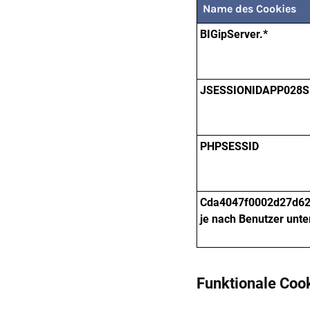
Name des Cookies
BIGipServer.*
JSESSIONIDAPP028S
PHPSESSID
Cda4047f0002d27d62..
je nach Benutzer unte
Funktionale Coo